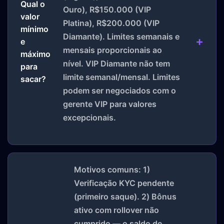
Qual o
Ouro), R$150.000 (VIP
valor
Platina), R$200.000 (VIP
mínimo
Diamante). Limites semanais e
e
mensais proporcionais ao
máximo
nível. VIP Diamante não tem
para
limite semanal/mensal. Limites
sacar?
podem ser negociados com o
gerente VIP para valores
excepcionais.
Motivos comuns: 1)
Verificação KYC pendente
(primeiro saque). 2) Bônus
ativo com rollover não
cumprido — o saldo de