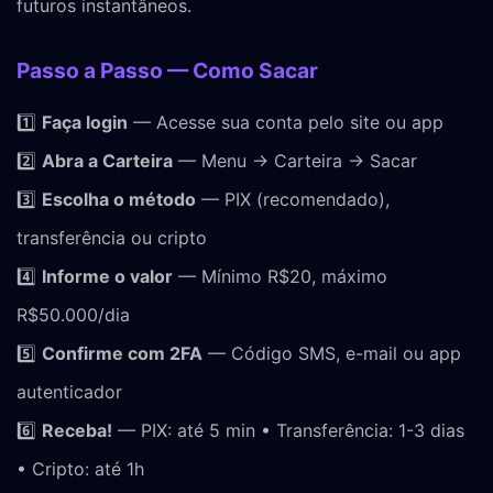
futuros instantâneos.
Passo a Passo — Como Sacar
1️⃣
Faça login
— Acesse sua conta pelo site ou app
2️⃣
Abra a Carteira
— Menu → Carteira → Sacar
3️⃣
Escolha o método
— PIX (recomendado),
transferência ou cripto
4️⃣
Informe o valor
— Mínimo R$20, máximo
R$50.000/dia
5️⃣
Confirme com 2FA
— Código SMS, e-mail ou app
autenticador
6️⃣
Receba!
— PIX: até 5 min • Transferência: 1-3 dias
• Cripto: até 1h