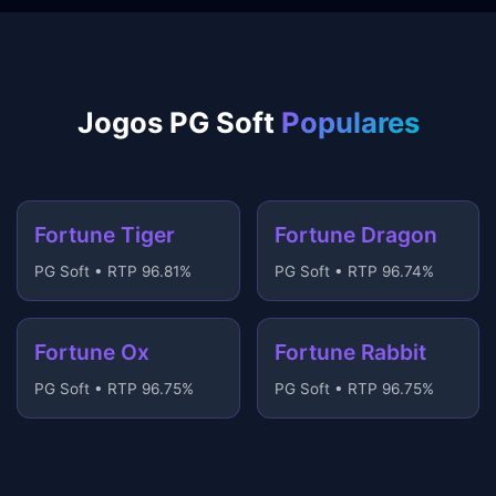
Jogos PG Soft
Populares
Fortune Tiger
Fortune Dragon
#1 BR
NOVO
PG Soft • RTP 96.81%
PG Soft • RTP 96.74%
Fortune Ox
Fortune Rabbit
PG Soft • RTP 96.75%
PG Soft • RTP 96.75%