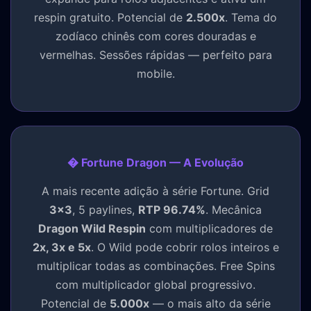
respin gratuito. Potencial de
2.500x
. Tema do
zodíaco chinês com cores douradas e
vermelhas. Sessões rápidas — perfeito para
mobile.
� Fortune Dragon — A Evolução
A mais recente adição à série Fortune. Grid
3x3
, 5 paylines,
RTP 96.74%
. Mecânica
Dragon Wild Respin
com multiplicadores de
2x, 3x e 5x
. O Wild pode cobrir rolos inteiros e
multiplicar todas as combinações. Free Spins
com multiplicador global progressivo.
Potencial de
5.000x
— o mais alto da série