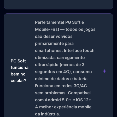
Perfeitamente! PG Soft é
Mobile-First — todos os jogos
são desenvolvidos
primariamente para
smartphones. Interface touch
otimizada, carregamento
PG Soft
ultrarrápido (menos de 3
funciona
segundos em 4G), consumo
bem no
mínimo de dados e bateria.
celular?
Funciona em redes 3G/4G
sem problemas. Compatível
com Android 5.0+ e iOS 12+.
A melhor experiência mobile
da indústria.