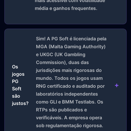
mais acessível com volatilidade
média e ganhos frequentes.
Sim! A PG Soft é licenciada pela
MGA (Malta Gaming Authority)
e UKGC (UK Gambling
Commission), duas das
Os
jurisdições mais rigorosas do
jogos
mundo. Todos os jogos usam
PG
RNG certificado e auditado por
Soft
laboratórios independentes
são
como GLI e BMM Testlabs. Os
justos?
RTPs são publicados e
verificáveis. A empresa opera
sob regulamentação rigorosa.