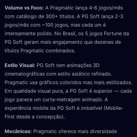
Volume vs Foco:
A Pragmatic lança 4-6 jogos/mês
com catálogo de 300+ títulos. A PG Soft lança 2-3
jogos/mês com ~100 jogos, mas cada um é
intensamente polido. No Brasil, os 5 jogos Fortune da
PG Soft geram mais engajamento que dezenas de
títulos Pragmatic combinados.
Estilo Visual:
PG Soft tem animações 3D
cinematográficas com estilo asiático refinado.
Pragmatic usa gráficos coloridos mas mais estilizados.
Em qualidade visual pura, a PG Soft é superior — cada
jogo parece um curta-metragem animado. A
experiência mobile da PG Soft é imbatível (Mobile-
First desde a concepção).
Mecânicas:
Pragmatic oferece mais diversidade