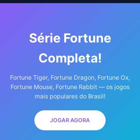
Série Fortune
Completa!
Fortune Tiger, Fortune Dragon, Fortune Ox,
Fortune Mouse, Fortune Rabbit — os jogos
mais populares do Brasil!
JOGAR AGORA