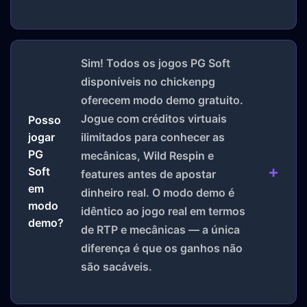
Sim! Todos os jogos PG Soft
disponíveis no chickenpg
oferecem modo demo gratuito.
Jogue com créditos virtuais
Posso
ilimitados para conhecer as
jogar
PG
mecânicas, Wild Respin e
Soft
features antes de apostar
em
dinheiro real. O modo demo é
modo
idêntico ao jogo real em termos
demo?
de RTP e mecânicas — a única
diferença é que os ganhos não
são sacáveis.