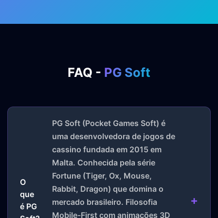
FAQ -
PG Soft
PG Soft (Pocket Games Soft) é
uma desenvolvedora de jogos de
cassino fundada em 2015 em
Malta. Conhecida pela série
Fortune (Tiger, Ox, Mouse,
O
Rabbit, Dragon) que domina o
que
mercado brasileiro. Filosofia
é PG
Mobile-First com animações 3D