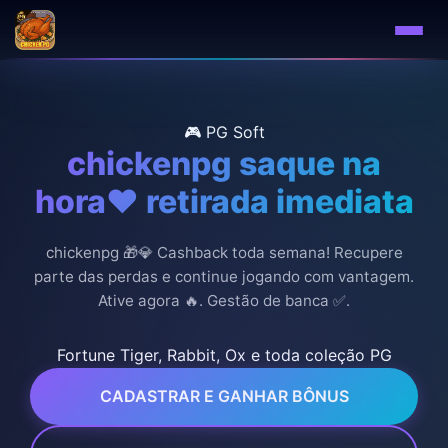
🎮 PG Soft
chickenpg saque na
hora❤️ retirada imediata
chickenpg 🎁💎 Cashback toda semana! Recupere
parte das perdas e continue jogando com vantagem.
Ative agora 🔥. Gestão de banca ✅.
Fortune Tiger, Rabbit, Ox e toda coleção PG
CADASTRAR E GANHAR BÔNUS