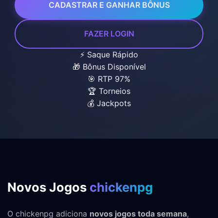
CADASTRAR E GANHAR BÔNUS
FAZER LOGIN
⚡ Saque Rápido
🎁 Bônus Disponível
🎯 RTP 97%
🏆 Torneios
💰 Jackpots
Novos Jogos
chickenpg
O chickenpg adiciona
novos jogos toda semana
,