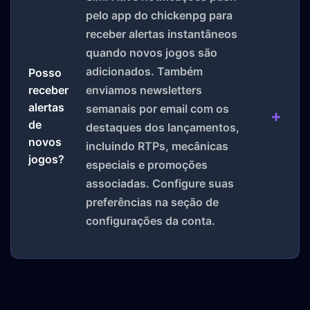
pelo app do chickenpg para
receber alertas instantâneos
quando novos jogos são
adicionados. Também
Posso
receber
enviamos newsletters
alertas
semanais por email com os
de
destaques dos lançamentos,
novos
incluindo RTPs, mecânicas
jogos?
especiais e promoções
associadas. Configure suas
preferências na seção de
configurações da conta.