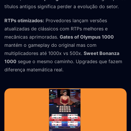
títulos antigos significa perder a evolução do setor.
RTPs otimizados:
Provedores lançam versões
atualizadas de clássicos com RTPs melhores e
mecânicas aprimoradas.
Gates of Olympus 1000
mantém o gameplay do original mas com
multiplicadores até 1000x vs 500x.
Sweet Bonanza
1000
segue o mesmo caminho. Upgrades que fazem
diferença matemática real.