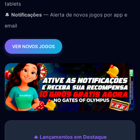
tablets
🔔
Notificações
— Alerta de novos jogos por app e
email
VER NOVOS JOGOS
🔥 Lançamentos em Destaque