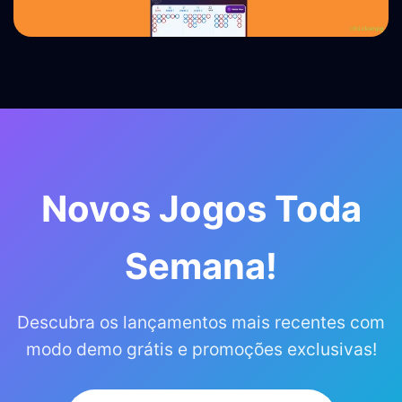
Novos Jogos Toda
Semana!
Descubra os lançamentos mais recentes com
modo demo grátis e promoções exclusivas!