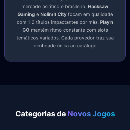
mercado asiático e brasileiro.
Hacksaw
Gaming
e
Nolimit City
focam em qualidade
com 1-2 títulos impactantes por mês.
Play'n
GO
mantém ritmo constante com slots
temáticos variados. Cada provedor traz sua
identidade única ao catálogo.
Categorias de
Novos Jogos