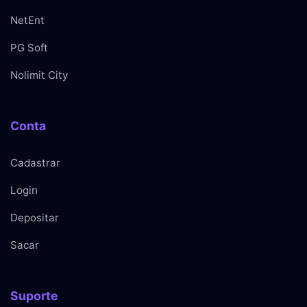
NetEnt
PG Soft
Nolimit City
Conta
Cadastrar
Login
Depositar
Sacar
Suporte