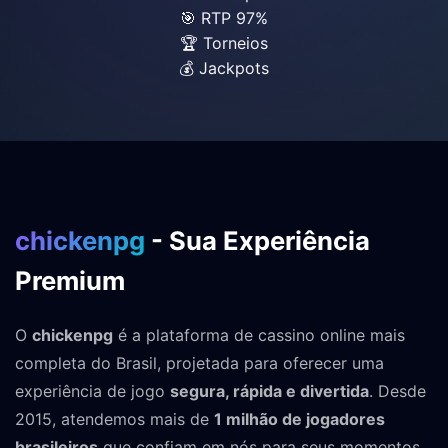
🎯 RTP 97%
🏆 Torneios
💰 Jackpots
chickenpg
- Sua Experiência
Premium
O
chickenpg
é a plataforma de cassino online mais
completa do Brasil, projetada para oferecer uma
experiência de jogo
segura, rápida e divertida
. Desde
2015, atendemos mais de
1 milhão de jogadores
brasileiros
que confiam em nós para seus momentos