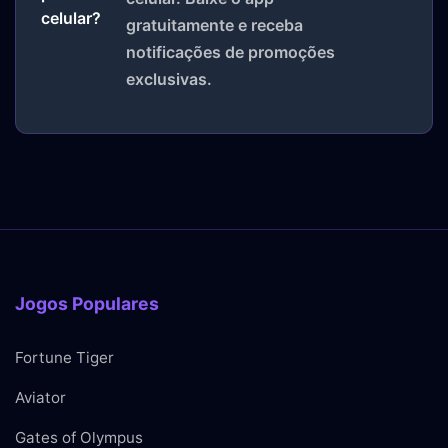
celular?
gratuitamente e receba
notificações de promoções
exclusivas.
Jogos Populares
Fortune Tiger
Aviator
Gates of Olympus