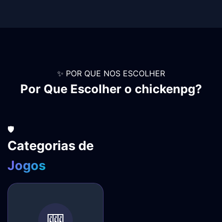
✨ POR QUE NOS ESCOLHER
Por Que Escolher o
chickenpg
?
🛡️
Categorias de
Jogos
🎰