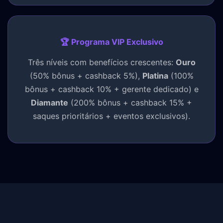
🏆 Programa VIP Exclusivo
Três níveis com benefícios crescentes:
Ouro
(50% bônus + cashback 5%),
Platina
(100%
bônus + cashback 10% + gerente dedicado) e
Diamante
(200% bônus + cashback 15% +
saques prioritários + eventos exclusivos).