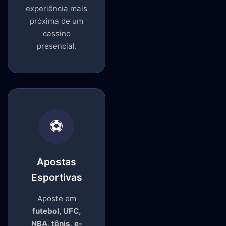
experiência mais
próxima de um
cassino
presencial.
⚽
Apostas
Esportivas
Aposte em
futebol, UFC,
NBA, tênis, e-