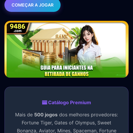
COMEÇAR A JOGAR
🎰 Catálogo Premium
Mais de
500 jogos
dos melhores provedores:
Fortune Tiger, Gates of Olympus, Sweet
Bonanza, Aviator, Mines, Spaceman, Fortune