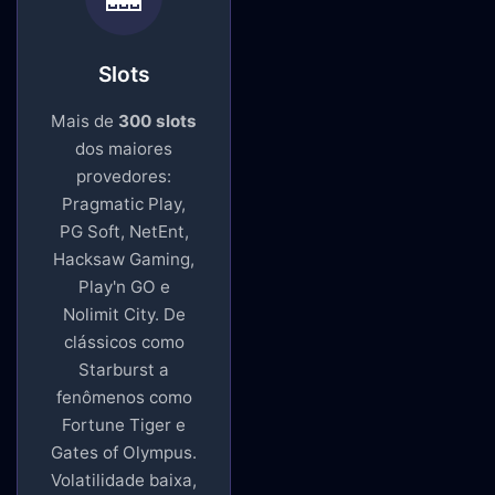
Slots
Mais de
300 slots
dos maiores
provedores:
Pragmatic Play,
PG Soft, NetEnt,
Hacksaw Gaming,
Play'n GO e
Nolimit City. De
clássicos como
Starburst a
fenômenos como
Fortune Tiger e
Gates of Olympus.
Volatilidade baixa,