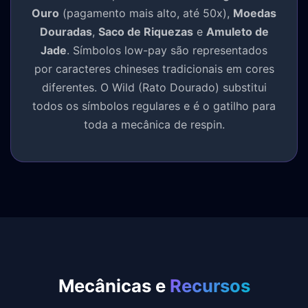
Ouro
(pagamento mais alto, até 50x),
Moedas
Douradas
,
Saco de Riquezas
e
Amuleto de
Jade
. Símbolos low-pay são representados
por caracteres chineses tradicionais em cores
diferentes. O Wild (Rato Dourado) substitui
todos os símbolos regulares e é o gatilho para
toda a mecânica de respin.
Mecânicas e
Recursos