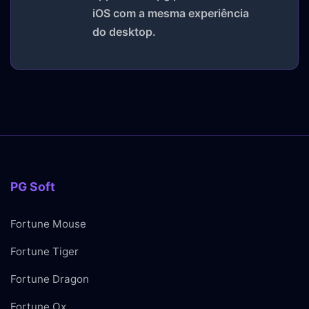
iOS com a mesma experiência
do desktop.
PG Soft
Fortune Mouse
Fortune Tiger
Fortune Dragon
Fortune Ox