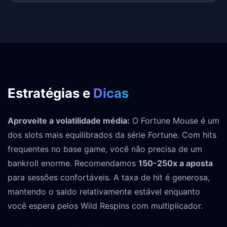
Estratégias e
Dicas
Aproveite a volatilidade média:
O Fortune Mouse é um
dos slots mais equilibrados da série Fortune. Com hits
frequentes no base game, você não precisa de um
bankroll enorme. Recomendamos
150-250x a aposta
para sessões confortáveis. A taxa de hit é generosa,
mantendo o saldo relativamente estável enquanto
você espera pelos Wild Respins com multiplicador.